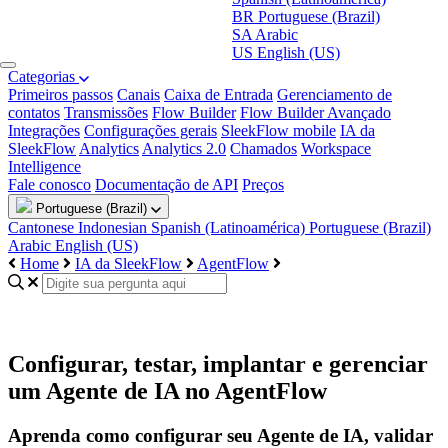
BR
Portuguese (Brazil)
SA
Arabic
US
English (US)
Categorias
Primeiros passos
Canais
Caixa de Entrada
Gerenciamento de
contatos
Transmissões
Flow Builder
Flow Builder Avançado
Integrações
Configurações gerais
SleekFlow mobile
IA da
SleekFlow
Analytics
Analytics 2.0
Chamados
Workspace
Intelligence
Fale conosco
Documentação de API
Preços
Portuguese (Brazil)
Cantonese
Indonesian
Spanish (Latinoamérica)
Portuguese (Brazil)
Arabic
English (US)
Home
IA da SleekFlow
AgentFlow
Configurar, testar, implantar e gerenciar
um Agente de IA no AgentFlow
Aprenda como configurar seu Agente de IA, validar