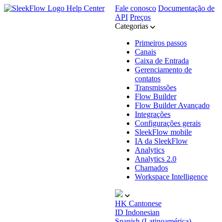
Help Center
Fale conosco
Documentação de
API
Preços
Categorias
Primeiros passos
Canais
Caixa de Entrada
Gerenciamento de
contatos
Transmissões
Flow Builder
Flow Builder Avançado
Integrações
Configurações gerais
SleekFlow mobile
IA da SleekFlow
Analytics
Analytics 2.0
Chamados
Workspace Intelligence
HK
Cantonese
ID
Indonesian
Spanish (Latinoamérica)