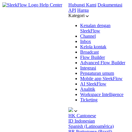
Help Center
Hubungi Kami
Dokumentasi
API
Harga
Kategori
Kenalan dengan
SleekFlow
Channel
Inbox
Kelola kontak
Broadcast
Flow Builder
Advanced Flow Builder
Integrasi
Pengaturan umum
Mobile app SleekFlow
AI SleekFlow
Analitik
Workspace Intelligence
Ticketing
HK
Cantonese
ID
Indonesian
Spanish (Latinoamérica)
BR
Portuguese (Brazil)