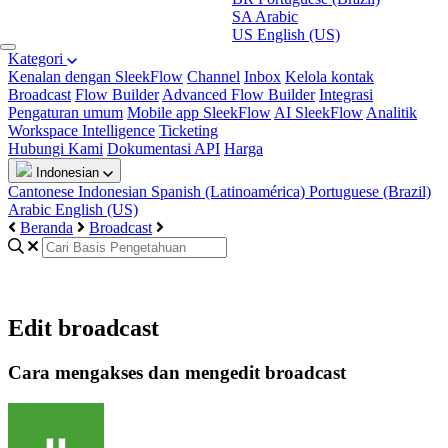
SA
Arabic
US
English (US)
Kategori
Kenalan dengan SleekFlow
Channel
Inbox
Kelola kontak
Broadcast
Flow Builder
Advanced Flow Builder
Integrasi
Pengaturan umum
Mobile app SleekFlow
AI SleekFlow
Analitik
Workspace Intelligence
Ticketing
Hubungi Kami
Dokumentasi API
Harga
Indonesian
Cantonese
Indonesian
Spanish (Latinoamérica)
Portuguese (Brazil)
Arabic
English (US)
Beranda
Broadcast
Edit broadcast
Cara mengakses dan mengedit broadcast