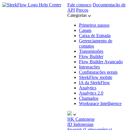
Help Center
Fale conosco
Documentação de
API
Preços
Categorias
Primeiros passos
Canais
Caixa de Entrada
Gerenciamento de
contatos
Transmissões
Flow Builder
Flow Builder Avançado
Integrações
Configurações gerais
SleekFlow mobile
IA da SleekFlow
Analytics
Analytics 2.0
Chamados
Workspace Intelligence
HK
Cantonese
ID
Indonesian
Spanish (Latinoamérica)