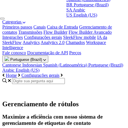
BR
Portuguese (Brazil)
SA
Arabic
US
English (US)
Categorias
Primeiros passos
Canais
Caixa de Entrada
Gerenciamento de
contatos
Transmissões
Flow Builder
Flow Builder Avançado
Integrações
Configurações gerais
SleekFlow mobile
IA da
SleekFlow
Analytics
Analytics 2.0
Chamados
Workspace
Intelligence
Fale conosco
Documentação de API
Preços
Portuguese (Brazil)
Cantonese
Indonesian
Spanish (Latinoamérica)
Portuguese (Brazil)
Arabic
English (US)
Home
Configurações gerais
Gerenciamento de rótulos
Maximize a eficiência com nosso sistema de
gerenciamento de etiquetas de contato