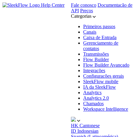
Help Center
Fale conosco
Documentação de
API
Preços
Categorias
Primeiros passos
Canais
Caixa de Entrada
Gerenciamento de
contatos
Transmissões
Flow Builder
Flow Builder Avançado
Integrações
Configurações gerais
SleekFlow mobile
IA da SleekFlow
Analytics
Analytics 2.0
Chamados
Workspace Intelligence
HK
Cantonese
ID
Indonesian
Spanish (Latinoamérica)