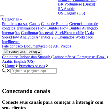
BR
Portuguese (Brazil)
SA
Arabic
US
English (US)
Categorias
Primeiros passos
Canais
Caixa de Entrada
Gerenciamento de
contatos
Transmissões
Flow Builder
Flow Builder Avançado
Integrações
Configurações gerais
SleekFlow mobile
IA da
SleekFlow
Analytics
Analytics 2.0
Chamados
Workspace
Intelligence
Fale conosco
Documentação de API
Preços
Portuguese (Brazil)
Cantonese
Indonesian
Spanish (Latinoamérica)
Portuguese (Brazil)
Arabic
English (US)
Home
Primeiros passos
Conectando canais
Conecte seus canais para começar a interagir com
seus clientes