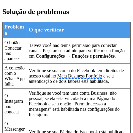
Solução de problemas
Problem
O que verificar
a
O botão
Talvez você não tenha permissão para conectar
Conectar
canais. Peça ao seu admin para verificar sua função
não
em
Configurações → Funções e permissões
.
aparece
A conexão
Verifique se sua conta do Facebook tem direitos de
com o
acesso total no
Meta Business Portfolio
e se a
WhatsApp
autenticação de dois fatores está habilitada.
falha
Verifique se você tem uma conta Business, não
O
pessoal, se ela está vinculada a uma Página do
Instagram
Facebook e se a opção “Permitir acesso a
não
mensagens” está habilitada nas configurações do
conecta
Instagram.
O
Messenger
Verifique se sua Página do Facebook está publicada,