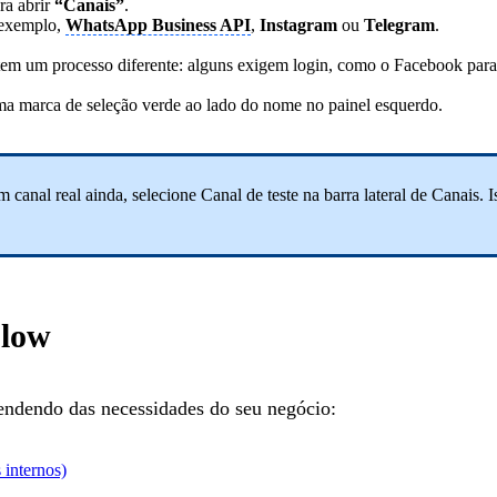
ara abrir
“Canais”
.
r exemplo,
WhatsApp Business API
,
Instagram
ou
Telegram
.
 tem um processo diferente: alguns exigem login, como o Facebook para
a marca de seleção verde ao lado do nome no painel esquerdo.
canal real ainda, selecione Canal de teste na barra lateral de Canais.
Flow
endendo das necessidades do seu negócio:
 internos)