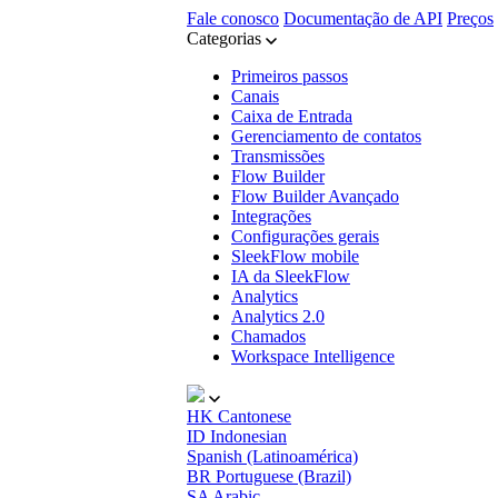
Fale conosco
Documentação de API
Preços
Categorias
Primeiros passos
Canais
Caixa de Entrada
Gerenciamento de contatos
Transmissões
Flow Builder
Flow Builder Avançado
Integrações
Configurações gerais
SleekFlow mobile
IA da SleekFlow
Analytics
Analytics 2.0
Chamados
Workspace Intelligence
HK
Cantonese
ID
Indonesian
Spanish (Latinoamérica)
BR
Portuguese (Brazil)
SA
Arabic