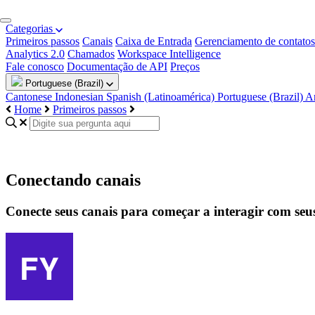
Categorias
Primeiros passos
Canais
Caixa de Entrada
Gerenciamento de contatos
Analytics 2.0
Chamados
Workspace Intelligence
Fale conosco
Documentação de API
Preços
Portuguese (Brazil)
Cantonese
Indonesian
Spanish (Latinoamérica)
Portuguese (Brazil)
A
Home
Primeiros passos
Conectando canais
Conecte seus canais para começar a interagir com seus