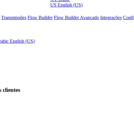
US
English (US)
Transmissões
Flow Builder
Flow Builder Avançado
Integrações
Confi
rabic
English (US)
 clientes