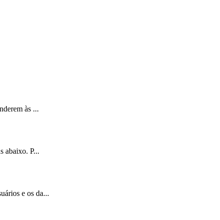
nderem às ...
 abaixo. P...
ários e os da...