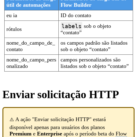
útil de automações
Flow Builder
eu ia
ID do contato
labels
sob o objeto
rótulos
“contato”
nome_do_campo_de_
os campos padrão são listados
contato
sob o objeto “contato”
nome_do_campo_pers
campos personalizados são
onalizado
listados sob o objeto “contato”
Enviar solicitação HTTP
A ação "Enviar solicitação HTTP" estará
⚠️
disponível apenas para usuários dos planos
Premium
e
Enterprise
após o período beta do
Flow