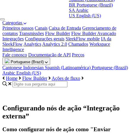
BR
Portuguese (Brazil)
SA
Arabic
US
English (US)
Categorias
Primeiros passos
Canais
Caixa de Entrada
Gerenciamento de
contatos
Transmissões
Flow Builder
Flow Builder Avançado
Integrações
Configurações gerais
SleekFlow mobile
IA da
SleekFlow
Analytics
Analytics 2.0
Chamados
Workspace
Intelligence
Fale conosco
Documentação de API
Preços
Portuguese (Brazil)
Cantonese
Indonesian
Spanish (Latinoamérica)
Portuguese (Brazil)
Arabic
English (US)
Home
Flow Builder
Ações de fluxo
Configurando nós de ação “Integração
externa”
Como configurar nós de ação como "Enviar