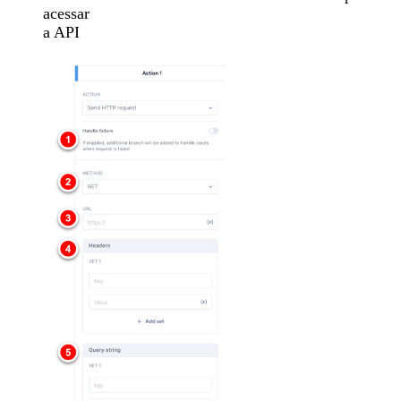
acessar
a API