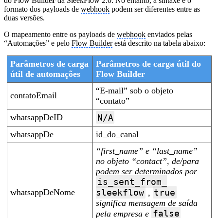
do Flow Builde
r
da SleekFlow 2.0. No entanto, a sintaxe e o
formato dos payloads de
webhook
podem ser diferentes entre as
duas versões.
O mapeamento entre os payloads de
webhook
enviados pelas
“Automações” e pelo
Flow Builder
está descrito na tabela abaixo:
Parâmetros de carga
Parâmetros de carga útil do
útil de automações
Flow Builder
“E-mail” sob o objeto
contatoEmail
“contato”
whatsappDeID
N/A
whatsappDe
id_do_canal
“first_name” e “last_name”
no objeto “contact”, de/para
podem ser determinados por
is_sent_from_
whatsappDeNome
sleekflow
true
,
significa mensagem de saída
false
pela empresa e