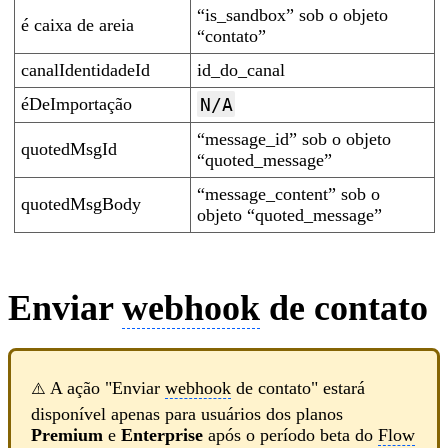
“is_sandbox” sob o objeto
é caixa de areia
“contato”
canalIdentidadeId
id_do_canal
éDeImportação
N/A
“message_id” sob o objeto
quotedMsgId
“quoted_message”
“message_content” sob o
quotedMsgBody
objeto “quoted_message”
Enviar
webhook
de contato
A ação "Enviar
webhook
de contato" estará
⚠️
disponível apenas para usuários dos planos
Premium
e
Enterprise
após o período beta do
Flow