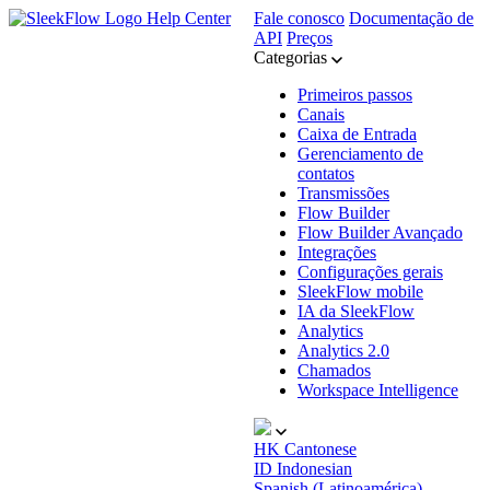
Help Center
Fale conosco
Documentação de
API
Preços
Categorias
Primeiros passos
Canais
Caixa de Entrada
Gerenciamento de
contatos
Transmissões
Flow Builder
Flow Builder Avançado
Integrações
Configurações gerais
SleekFlow mobile
IA da SleekFlow
Analytics
Analytics 2.0
Chamados
Workspace Intelligence
HK
Cantonese
ID
Indonesian
Spanish (Latinoamérica)