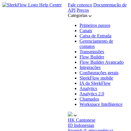
Help Center
Fale conosco
Documentação de
API
Preços
Categorias
Primeiros passos
Canais
Caixa de Entrada
Gerenciamento de
contatos
Transmissões
Flow Builder
Flow Builder Avançado
Integrações
Configurações gerais
SleekFlow mobile
IA da SleekFlow
Analytics
Analytics 2.0
Chamados
Workspace Intelligence
HK
Cantonese
ID
Indonesian
Spanish (Latinoamérica)