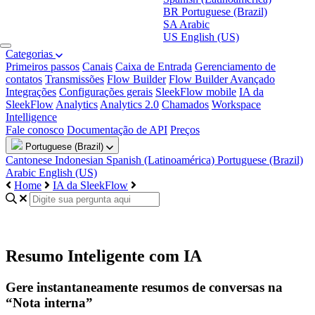
BR
Portuguese (Brazil)
SA
Arabic
US
English (US)
Categorias
Primeiros passos
Canais
Caixa de Entrada
Gerenciamento de
contatos
Transmissões
Flow Builder
Flow Builder Avançado
Integrações
Configurações gerais
SleekFlow mobile
IA da
SleekFlow
Analytics
Analytics 2.0
Chamados
Workspace
Intelligence
Fale conosco
Documentação de API
Preços
Portuguese (Brazil)
Cantonese
Indonesian
Spanish (Latinoamérica)
Portuguese (Brazil)
Arabic
English (US)
Home
IA da SleekFlow
Resumo Inteligente com IA
Gere instantaneamente resumos de conversas na
“Nota interna”