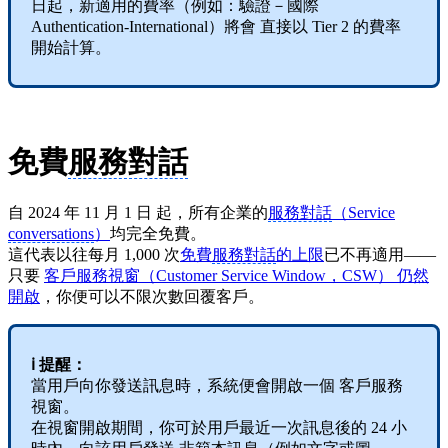
日起，新適用的費率（例如：驗證－國際
Authentication-International）將會 直接以 Tier 2 的費率
開始計算。
免費
服務對話
自 2024 年 11 月 1 日 起，所有企業的
服務對話
（Service
conversations
）
均完全免費。
這代表以往每月 1,000 次
免費
服務對話
的上限
已不再適用——
只要
客戶服務視窗（Customer Service Window，CSW） 仍然
開啟
，你便可以不限次數回覆客戶。
ℹ️ 提醒：
當用戶向你發送訊息時，系統便會開啟一個 客戶服務
視窗。
在視窗開啟期間，你可於用戶最近一次訊息後的 24 小