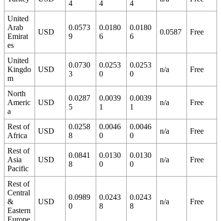
4
4
4
United
Arab
0.0573
0.0180
0.0180
USD
0.0587
Free
Emirat
9
6
6
es
United
0.0730
0.0253
0.0253
Kingdo
USD
n/a
Free
3
0
0
m
North
0.0287
0.0039
0.0039
Americ
USD
n/a
Free
5
1
1
a
Rest of
0.0258
0.0046
0.0046
USD
n/a
Free
Africa
8
0
0
Rest of
0.0841
0.0130
0.0130
Asia
USD
n/a
Free
8
0
0
Pacific
Rest of
Central
0.0989
0.0243
0.0243
&
USD
n/a
Free
0
8
8
Eastern
Europe