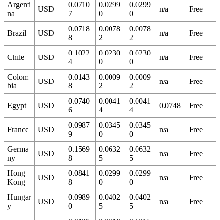
Argenti
0.0710
0.0299
0.0299
USD
n/a
Free
na
7
0
0
0.0718
0.0078
0.0078
Brazil
USD
n/a
Free
8
2
2
0.1022
0.0230
0.0230
Chile
USD
n/a
Free
4
0
0
Colom
0.0143
0.0009
0.0009
USD
n/a
Free
bia
8
2
2
0.0740
0.0041
0.0041
Egypt
USD
0.0748
Free
6
4
4
0.0987
0.0345
0.0345
France
USD
n/a
Free
9
0
0
Germa
0.1569
0.0632
0.0632
USD
n/a
Free
ny
8
5
5
Hong
0.0841
0.0299
0.0299
USD
n/a
Free
Kong
8
0
0
Hungar
0.0989
0.0402
0.0402
USD
n/a
Free
y
0
5
5