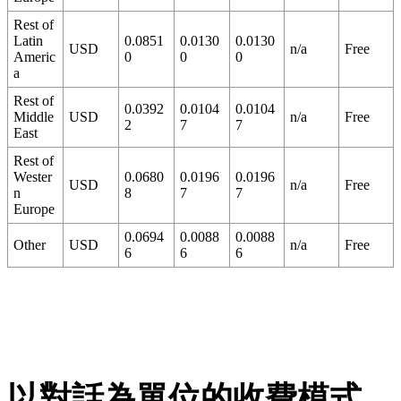
Rest of
Latin
0.0851
0.0130
0.0130
USD
n/a
Free
Americ
0
0
0
a
Rest of
0.0392
0.0104
0.0104
Middle
USD
n/a
Free
2
7
7
East
Rest of
Wester
0.0680
0.0196
0.0196
USD
n/a
Free
n
8
7
7
Europe
0.0694
0.0088
0.0088
Other
USD
n/a
Free
6
6
6
以對話為單位的收費模式