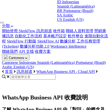
ID
Indonesian
Spanish (Latinoamérica)
BR
Portuguese (Brazil)
SA
Arabic
US
English (US)
分類
開始使用 SleekFlow
訊息頻道
收件箱
聯絡人資料管理
營銷廣
播訊息
自動化工作流程
基本帳戶設定
軟件整合
進階自動化流
程
SleekFlow 行動版
SleekFlow AI
數據分析
工作任務管理
(Ticketing)
數據分析功能 2.0
Workspace Intelligence
聯絡我們
API 文檔
收費方案
Cantonese
Cantonese
Indonesian
Spanish (Latinoamérica)
Portuguese (Brazil)
Arabic
English (US)
首頁
訊息頻道
WhatsApp Business API - Cloud API
WhatsApp Business API 收費說明
了解 WhatsApp Business API 中「對話」的概念及