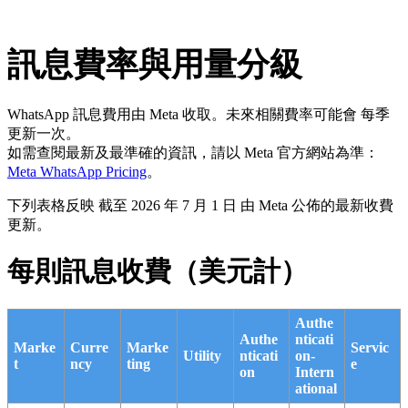
訊息費率與用量分級
WhatsApp 訊息費用由 Meta 收取。未來相關費率可能會 每季
更新一次。
如需查閱最新及最準確的資訊，請以 Meta 官方網站為準：
Meta WhatsApp Pricing
。
下列表格反映 截至 2026 年 7 月 1 日 由 Meta 公佈的最新收費
更新。
每則訊息收費（美元計）
Authe
Authe
nticati
Marke
Curre
Marke
Servic
Utility
nticati
on-
t
ncy
ting
e
on
Intern
ational