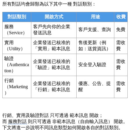
所有對話均會歸類為以下其中一種 對話類別：
對話類別
開啟方式
用途
收費
服務
客戶先向你的企業
客戶支援、查詢
免費
（Service）
發送訊息
實用
企業發送已核准的
售後更新（例
需收
（Utility）
「實用」範本訊息
如：送貨資訊）
費
驗證
企業發送已核准的
需收
（Authentica
安全登入驗證
「驗證」範本訊息
費
tion）
行銷
企業發送已核准的
優惠、公告、提
需收
（Marketing
「行銷」範本訊息
醒
費
）
行銷、實用及驗證對話 只可透過 範本訊息 開啟；
而
服務對話
則只可透過 非範本訊息（自由輸入訊息） 開啟。
下文將進一步說明不同訊息類型如何開啟各自的對話類別。