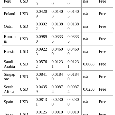
Peru
USD
n/a
Free
5
0
0
0.0420
0.0140
0.0140
Poland
USD
n/a
Free
9
3
3
0.0392
0.0138
0.0138
Qatar
USD
n/a
Free
2
0
0
Roman
0.0989
0.0333
0.0333
USD
n/a
Free
ia
0
5
5
0.0922
0.0460
0.0460
Russia
USD
n/a
Free
3
0
0
Saudi
0.0576
0.0123
0.0123
USD
0.0688
Free
Arabia
2
1
1
Singap
0.0841
0.0184
0.0184
USD
n/a
Free
ore
8
0
0
South
0.0435
0.0087
0.0087
USD
0.0230
Free
Africa
9
4
4
0.0813
0.0230
0.0230
Spain
USD
n/a
Free
1
0
0
0.0125
0.0010
0.0010
Turkey
USD
n/a
Free