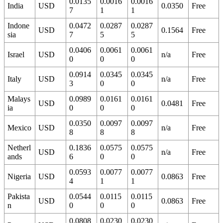
0.0135
0.0016
0.0016
India
USD
0.0350
Free
7
1
1
Indone
0.0472
0.0287
0.0287
USD
0.1564
Free
sia
7
5
5
0.0406
0.0061
0.0061
Israel
USD
n/a
Free
0
0
0
0.0914
0.0345
0.0345
Italy
USD
n/a
Free
3
0
0
Malays
0.0989
0.0161
0.0161
USD
0.0481
Free
ia
0
0
0
0.0350
0.0097
0.0097
Mexico
USD
n/a
Free
8
8
8
Netherl
0.1836
0.0575
0.0575
USD
n/a
Free
ands
6
0
0
0.0593
0.0077
0.0077
Nigeria
USD
0.0863
Free
4
1
1
Pakista
0.0544
0.0115
0.0115
USD
0.0863
Free
n
0
0
0
0.0808
0.0230
0.0230