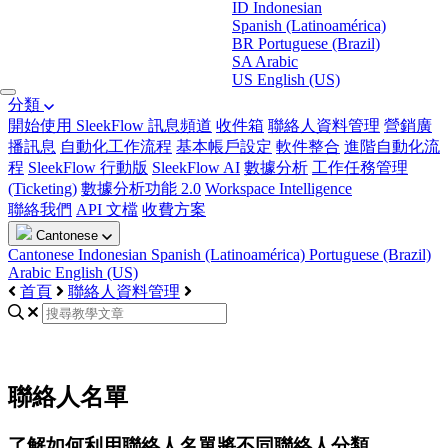
ID
Indonesian
Spanish (Latinoamérica)
BR
Portuguese (Brazil)
SA
Arabic
US
English (US)
分類
開始使用 SleekFlow
訊息頻道
收件箱
聯絡人資料管理
營銷廣
播訊息
自動化工作流程
基本帳戶設定
軟件整合
進階自動化流
程
SleekFlow 行動版
SleekFlow AI
數據分析
工作任務管理
(Ticketing)
數據分析功能 2.0
Workspace Intelligence
聯絡我們
API 文檔
收費方案
Cantonese
Cantonese
Indonesian
Spanish (Latinoamérica)
Portuguese (Brazil)
Arabic
English (US)
首頁
聯絡人資料管理
聯絡人名單
了解如何利用聯絡人名單將不同聯絡人分類