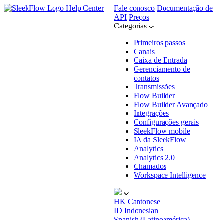
Help Center
Fale conosco
Documentação de
API
Preços
Categorias
Primeiros passos
Canais
Caixa de Entrada
Gerenciamento de
contatos
Transmissões
Flow Builder
Flow Builder Avançado
Integrações
Configurações gerais
SleekFlow mobile
IA da SleekFlow
Analytics
Analytics 2.0
Chamados
Workspace Intelligence
HK
Cantonese
ID
Indonesian
Spanish (Latinoamérica)