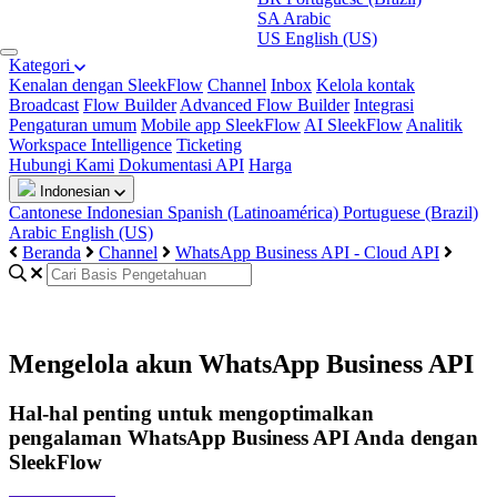
SA
Arabic
US
English (US)
Kategori
Kenalan dengan SleekFlow
Channel
Inbox
Kelola kontak
Broadcast
Flow Builder
Advanced Flow Builder
Integrasi
Pengaturan umum
Mobile app SleekFlow
AI SleekFlow
Analitik
Workspace Intelligence
Ticketing
Hubungi Kami
Dokumentasi API
Harga
Indonesian
Cantonese
Indonesian
Spanish (Latinoamérica)
Portuguese (Brazil)
Arabic
English (US)
Beranda
Channel
WhatsApp Business API - Cloud API
Mengelola akun WhatsApp Business API
Hal-hal penting untuk mengoptimalkan
pengalaman WhatsApp Business API Anda dengan
SleekFlow