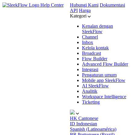
Help Center
Hubungi Kami
Dokumentasi
API
Harga
Kategori
Kenalan dengan
SleekFlow
Channel
Inbox
Kelola kontak
Broadcast
Flow Builder
Advanced Flow Builder
Integrasi
Pengaturan umum
Mobile app SleekFlow
AI SleekFlow
Analitik
Workspace Intelligence
Ticketing
HK
Cantonese
ID
Indonesian
Spanish (Latinoamérica)
BR
Portuguese (Brazil)