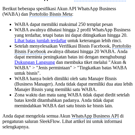
Berikut beberapa spesifikasi Akun API WhatsApp Business
(WABA) dan
Portofolio Bisnis Meta
:
WABA dapat memiliki maksimal 250 templat pesan
WABA awalnya dibatasi hingga 2 profil WhatsApp Business
yang terdaftar, tetapi batas ini dapat ditingkatkan hingga 20.
Lihat batas jumlah terdaftar
untuk keterangan lebih rinci.
Setelah menyelesaikan Verifikasi Bisnis Facebook,
Portofolio
Bisnis Facebook
awalnya dibatasi hingga 20 WABA. Anda
dapat meminta peningkatan batas ini dengan menghubungi
Dukungan Langsung
dan membuka tiket melalui "Akun &
WABA" > "Jenis permintaan" > "Tingkatkan batas WABA
untuk bisnis".
WABA hanya boleh dimiliki oleh satu Manajer Bisnis
(Business Manager). Anda tidak dapat memiliki dua atau lebih
Manajer Bisnis yang memiliki satu WABA.
Zona waktu dan mata uang WABA tidak dapat diedit setelah
batas kredit ditambahkan padanya. Anda tidak dapat
memindahkan WABA dari satu bisnis ke bisnis lain.
Anda dapat mengelola semua Akun
WhatsApp Business API
di
pengaturan saluran SleekFlow. Lihat artikel ini untuk informasi
selengkapnya.