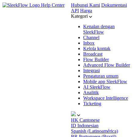
Help Center
Hubungi Kami
Dokumentasi
API
Harga
Kategori
Kenalan dengan
SleekFlow
Channel
Inbox
Kelola kontak
Broadcast
Flow Builder
Advanced Flow Builder
Integrasi
Pengaturan umum
Mobile app SleekFlow
AI SleekFlow
Analitik
Workspace Intelligence
Ticketing
HK
Cantonese
ID
Indonesian
Spanish (Latinoamérica)
BR
Portuguese (Brazil)