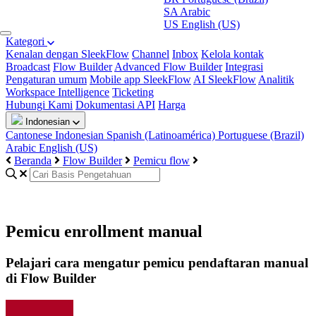
SA
Arabic
US
English (US)
Kategori
Kenalan dengan SleekFlow
Channel
Inbox
Kelola kontak
Broadcast
Flow Builder
Advanced Flow Builder
Integrasi
Pengaturan umum
Mobile app SleekFlow
AI SleekFlow
Analitik
Workspace Intelligence
Ticketing
Hubungi Kami
Dokumentasi API
Harga
Indonesian
Cantonese
Indonesian
Spanish (Latinoamérica)
Portuguese (Brazil)
Arabic
English (US)
Beranda
Flow Builder
Pemicu flow
Pemicu enrollment manual
Pelajari cara mengatur pemicu pendaftaran manual
di Flow Builder