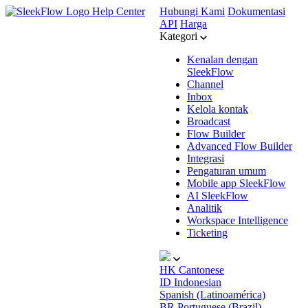
Help Center
Hubungi Kami
Dokumentasi
API
Harga
Kategori
Kenalan dengan
SleekFlow
Channel
Inbox
Kelola kontak
Broadcast
Flow Builder
Advanced Flow Builder
Integrasi
Pengaturan umum
Mobile app SleekFlow
AI SleekFlow
Analitik
Workspace Intelligence
Ticketing
HK
Cantonese
ID
Indonesian
Spanish (Latinoamérica)
BR
Portuguese (Brazil)