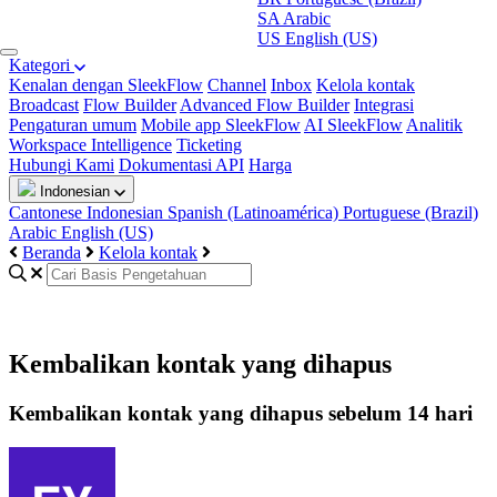
SA
Arabic
US
English (US)
Kategori
Kenalan dengan SleekFlow
Channel
Inbox
Kelola kontak
Broadcast
Flow Builder
Advanced Flow Builder
Integrasi
Pengaturan umum
Mobile app SleekFlow
AI SleekFlow
Analitik
Workspace Intelligence
Ticketing
Hubungi Kami
Dokumentasi API
Harga
Indonesian
Cantonese
Indonesian
Spanish (Latinoamérica)
Portuguese (Brazil)
Arabic
English (US)
Beranda
Kelola kontak
Kembalikan kontak yang dihapus
Kembalikan kontak yang dihapus sebelum 14 hari