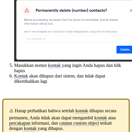
Masukkan nomor
kontak
yang ingin Anda hapus dan klik
hapus
Kontak
akan dihapus dari sistem, dan tidak dapat
dikembalikan lagi
⚠️ Harap perhatikan bahwa setelah
kontak
dihapus secara
permanen, Anda tidak akan dapat mengambil
kontak
atau
percakapan
informasi, dan
catatan custom object
terkait
dengan
kontak
yang dihapus.